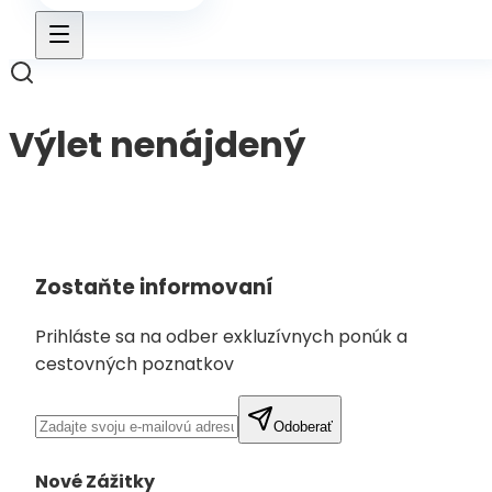
Výlet nenájdený
Späť na výlety
Zostaňte informovaní
Prihláste sa na odber exkluzívnych ponúk a
cestovných poznatkov
Odoberať
Nové Zážitky